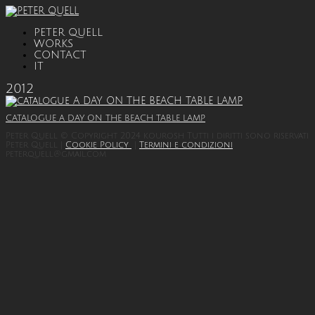
PETER QUELL
WORKS
CONTACT
IT
2012
CATALOGUE A DAY ON THE BEACH TABLE LAMP
Peter Quell © Copyright 2024 kourosh Tutti i diritti sono riservati
Peter Quell |
Cookie Policy
|
Termini e condizioni
peterquell@gmail.com