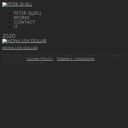
PETER QUELL
WORKS
CONTACT
IT
2020
MONA LISA DOLLAR
Peter Quell © Copyright 2024 kourosh Tutti i diritti sono riservati
Peter Quell |
Cookie Policy
|
Termini e condizioni
peterquell@gmail.com