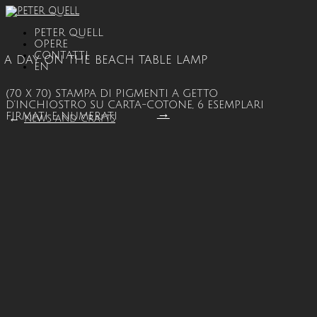
PETER QUELL
OPERE
CONTATTI
A DAY ON THE BEACH TABLE LAMP
EN
(70 X 70) STAMPA DI PIGMENTI A GETTO
D’INCHIOSTRO SU CARTA-COTONE, 6 ESEMPLARI
→
FIRMATI E NUMERATI
←
NEWS AND CRAFTS