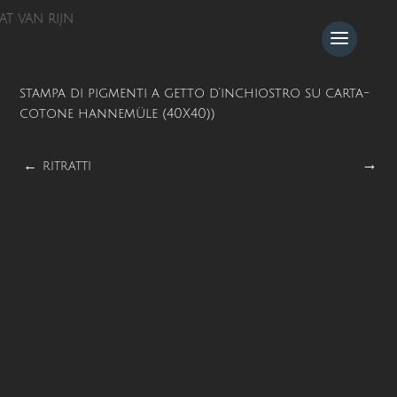
AT VAN RIJN
stampa di pigmenti a getto d’inchiostro su carta-
cotone hannemüle (40X40)
)
→
←
RITRATTI