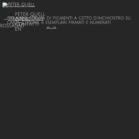
PETER QUELL
(150 X 100) STAMPA DI PIGMENTI A GETTO D’INCHIOSTRO SU
STRADE E FOGLIE
OPERE
←
CARTA-COTONE, 6 ESEMPLARI FIRMATI E NUMERATI
CONTATTI
ROSSROAD
←
→
EN