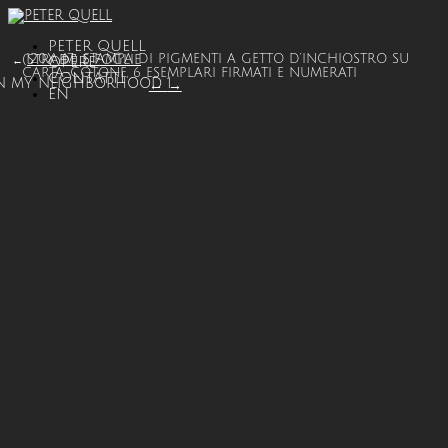
PETER QUELL
(120X 47) STAMPA DI PIGMENTI A GETTO D’INCHIOSTRO SU
STRADE E FOGLIE
OPERE
←
CARTA-COTONE, 6 ESEMPLARI FIRMATI E NUMERATI
CONTATTI
N MY NEIGHBORHOOD 1
←
→
EN