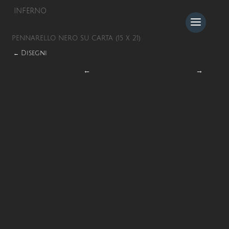
INFERNO
PENNARELLO NERO SU CARTA (15 X 21)
Disegni
←
←
→