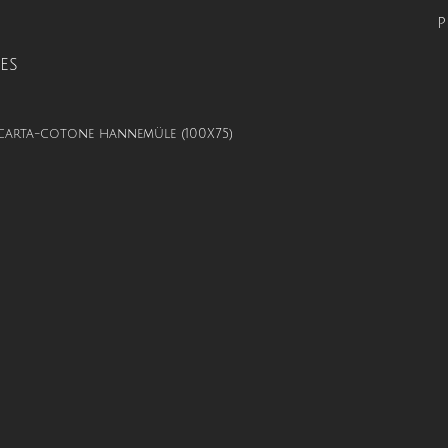
P
ES
 carta-cotone hannemüle (100X75)