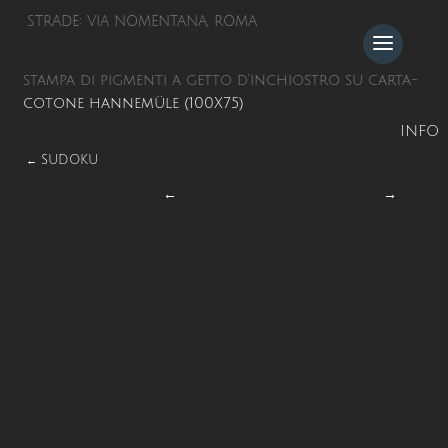
STRADE: VIA NOMENTANA, ROMA
stampa di pigmenti a getto d’inchiostro su carta-
cotone hannemüle (100X75)
INFO
SUDOKU
←
←
→