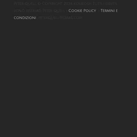
Peter Quell © Copyright 2024 kourosh Tutti i diritti
sono riservati Peter Quell |
Cookie Policy
|
Termini e
condizioni
peterquell@gmail.com