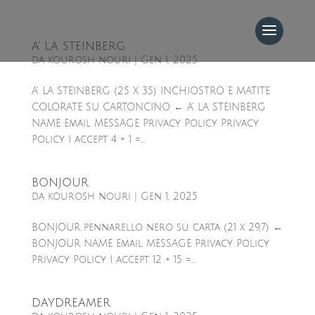
A’ LA STEINBERG
da
kourosh nouri
|
Gen 1, 2025
A’ LA STEINBERG (25 X 35) INCHIOSTRO E MATITE
COLORATE SU CARTONCINO ← A’ LA STEINBERG
NAME Email MESSAGE Privacy Policy Privacy
Policy I accept 4 + 1 =...
BONJOUR
da
kourosh nouri
|
Gen 1, 2025
BONJOUR pennarello nero su carta (21 x 29,7) ←
BONJOUR NAME Email MESSAGE Privacy Policy
Privacy Policy I accept 12 + 15 =...
DAYDREAMER