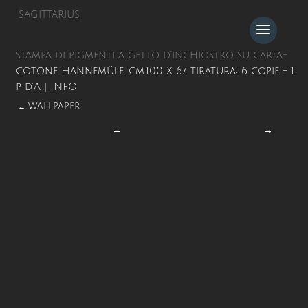
SAGITTARIUS
stampa di pigmenti a getto d’inchiostro su carta-
cotone Hannemüle, cm.100 X 67 tiratura: 6 copie + 1
p d’A |
INFO
WALLPAPER
←
←
→