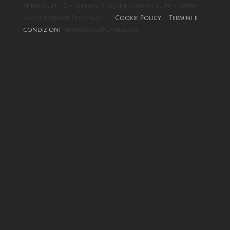
Peter Quell © Copyright 2024 kourosh Tutti i diritti
sono riservati Peter Quell |
Cookie Policy
|
Termini e
condizioni
peterquell@gmail.com