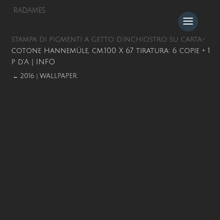
RADAMES
stampa di pigmenti a getto d’inchiostro su carta-
cotone Hannemüle, cm.100 X 67 tiratura: 6 copie + 1
p d’A |
INFO
2016
WALLPAPER
←
|