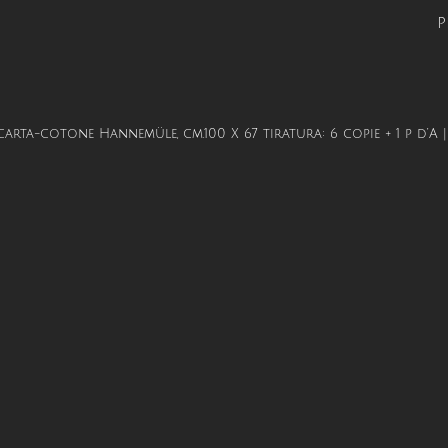
P
arta-cotone Hannemüle, cm.100 X 67 tiratura: 6 copie + 1 p d’A 