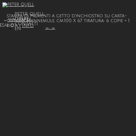
PETER QUELL
stampa di pigmenti a getto d’inchiostro su carta-
OPERE
WALLPAPER
←
cotone Hannemüle, cm.100 X 67 tiratura: 6 copie + 1
CONTATTI
ESALIO
p d’A |
INFO
←
→
EN